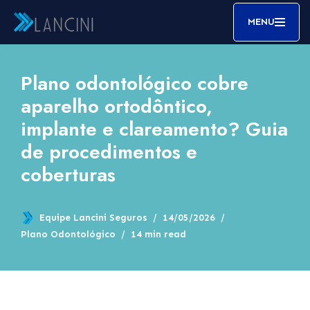
MENU
Pular
para
o
Plano odontológico cobre
conteúdo
aparelho ortodôntico,
implante e clareamento? Guia
de procedimentos e
coberturas
Equipe Lancini Seguros
14/05/2026
Plano Odontológico
14 min read