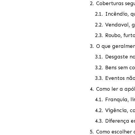
Coberturas segu
Incêndio, q
Vendaval, g
Roubo, furto
O que geralmen
Desgaste na
Bens sem co
Eventos não
Como ler a apól
Franquia, l
Vigência, c
Diferença e
Como escolher a